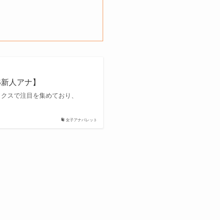
S新人アナ】
ルックスで注目を集めており、
女子アナパレット