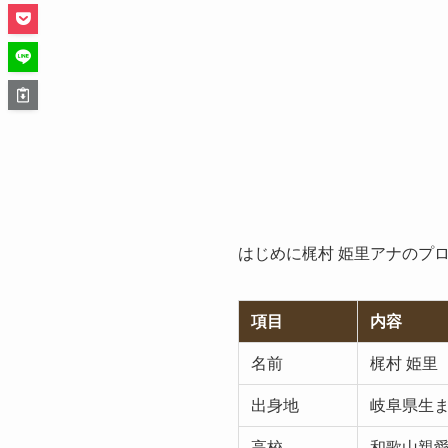
はじめに梶村 姫里アナのプ
項目
内容
名前
梶村 姫里
出身地
岐阜県生
高校
和歌山親