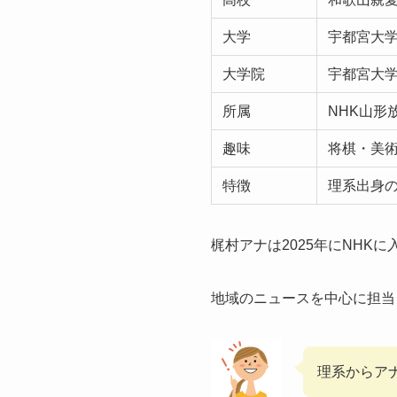
大学
宇都宮大学
大学院
宇都宮大学
所属
NHK山形
趣味
将棋・美
特徴
理系出身
梶村アナは2025年にNHK
地域のニュースを中心に担当
理系からア